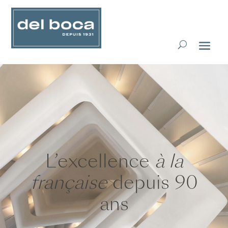
L’excellence
à la
française
depuis 90
ans