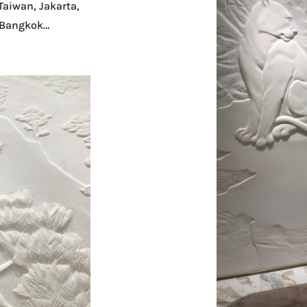
fs
ses boutiques
 Moscou, Hong-
Taiwan, Jakarta,
, Bangkok…