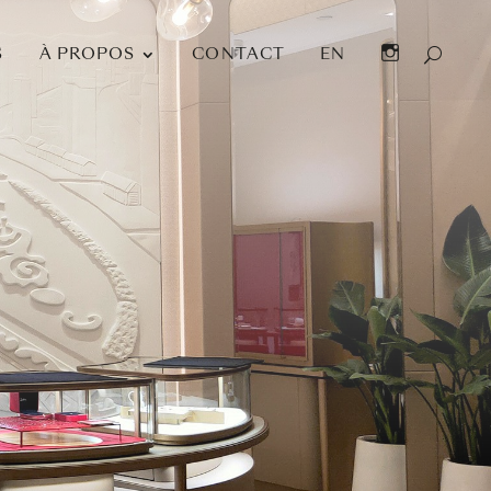
I
S
À PROPOS
CONTACT
EN
N
S
T
A