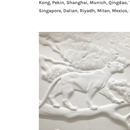
Création de bas-relie
Création de bas-reliefs dans de nombreu
Cartier : Cannes, Dubai, Londres, Zurich,
Kong, Pekin, Shanghai, Munich, Qingdao, 
Singapore, Dalian, Riyadh, Milan, Mexico